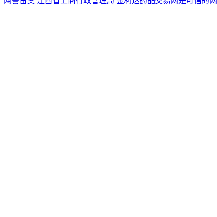
网警备案
江西省工商行政管理局
金利达药品交易网是可信的网