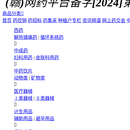
(赣)网药平台备字[2024]第0
商品分类

首页
药控销
药招标
药集采
种植户专栏
资讯频道
网上药交会
西药
解热镇痛药
|
循环系统药

中成药
妇科用药
|
皮肤科用药

中药饮片
动物类
|
矿物类

医疗器械
Ⅰ类器械
|
Ⅱ类器械

计生用品
辅助用品
|
避孕用品
