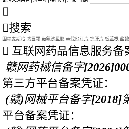
请输入通用名 | 准字号 | 拼音码 | 厂家 | 品牌


搜索
固精麦斯哈
感冒颗
诺氟沙星胶
辛伐他汀片
护肝片
板蓝根
盐酸

互联网药品信息服务备
赣网药械信备字[2026]00
第三方平台备案凭证：
(赣)网械平台备字[2018]第
平台备案凭证：