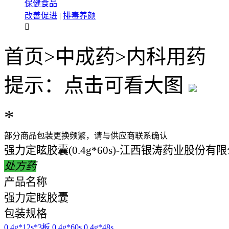
保健食品
改善促进
|
排毒养颜

首页
>
中成药
>
内科用药
提示：点击可看大图
*
部分商品包装更换频繁，请与供应商联系确认
强力定眩胶囊(0.4g*60s)-江西银涛药业股份有
处方药
产品名称
强力定眩胶囊
包装规格
0.4g*12s*3板
0.4g*60s
0.4g*48s