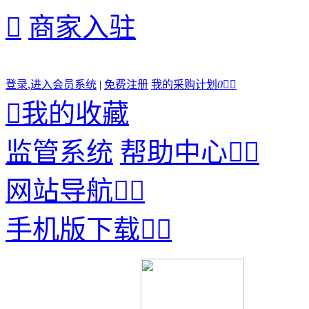

商家入驻
登录
,
进入会员系统
|
免费注册
我的采购计划
0



我的收藏
监管系统
帮助中心


网站导航


手机版下载

