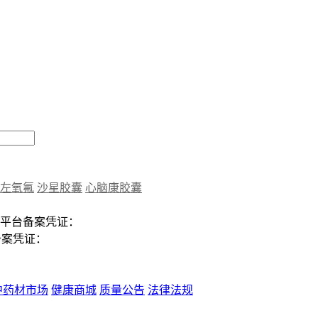
左氧氟
沙星胶囊
心脑康胶囊
平台备案凭证：
备案凭证：
中药材市场
健康商城
质量公告
法律法规