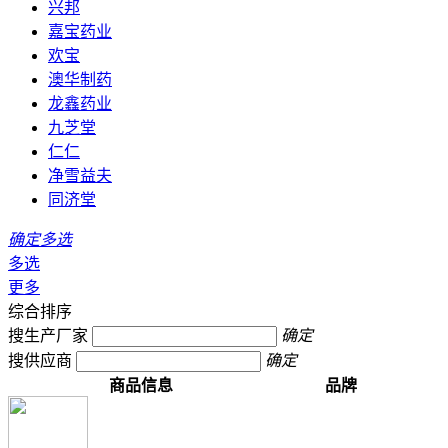
兴邦
嘉宝药业
欢宝
澳华制药
龙鑫药业
九芝堂
仁仁
净雪益夫
同济堂
确定多选
多选
更多
综合排序
搜生产厂家
确定
搜供应商
确定
商品信息
品牌