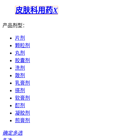
皮肤科用药
X
产品剂型：
片剂
颗粒剂
丸剂
胶囊剂
洗剂
散剂
乳膏剂
搽剂
软膏剂
酊剂
凝胶剂
煎膏剂
确定多选