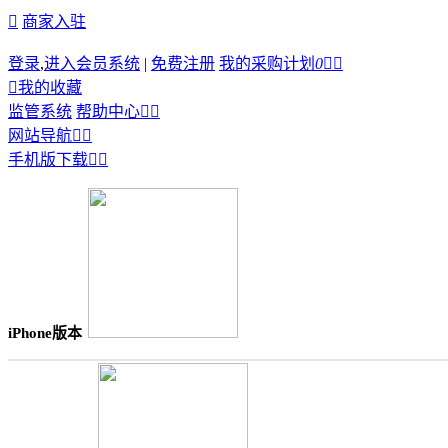

商家入驻
登录
,
进入会员系统
|
免费注册
我的采购计划
0



我的收藏
监管系统
帮助中心


网站导航


手机版下载


iPhone版本