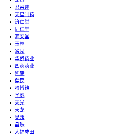
君碧莎
天星制药
济仁堂
同仁堂
源安堂
玉林
通园
华侨药业
四药药业
迪康
健民
哈博维
圣威
天光
天龙
昊邦
晶珠
人福成田