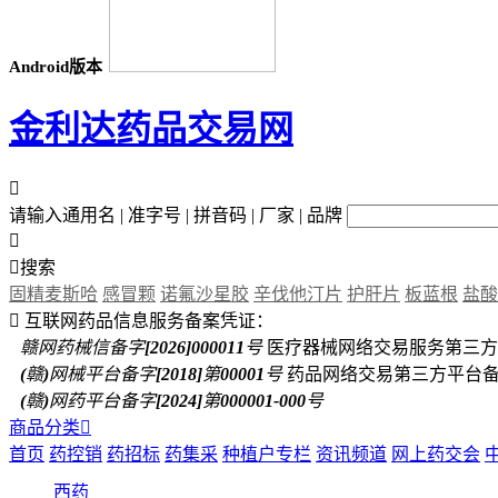
Android版本
金利达药品交易网

请输入通用名 | 准字号 | 拼音码 | 厂家 | 品牌


搜索
固精麦斯哈
感冒颗
诺氟沙星胶
辛伐他汀片
护肝片
板蓝根
盐酸

互联网药品信息服务备案凭证：
赣网药械信备字[2026]000011号
医疗器械网络交易服务第三方
(赣)网械平台备字[2018]第00001号
药品网络交易第三方平台
(赣)网药平台备字[2024]第000001-000号
商品分类

首页
药控销
药招标
药集采
种植户专栏
资讯频道
网上药交会
西药