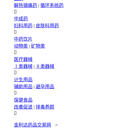
解热镇痛药
|
循环系统药

中成药
妇科用药
|
皮肤科用药

中药饮片
动物类
|
矿物类

医疗器械
Ⅰ类器械
|
Ⅱ类器械

计生用品
辅助用品
|
避孕用品

保健食品
改善促进
|
排毒养颜

金利达药品交易网
>