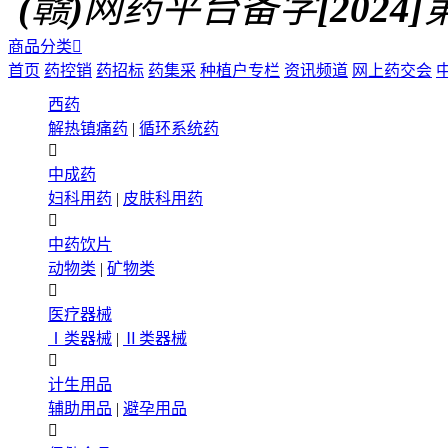
(赣)网药平台备字[2024]第0
商品分类

首页
药控销
药招标
药集采
种植户专栏
资讯频道
网上药交会
西药
解热镇痛药
|
循环系统药

中成药
妇科用药
|
皮肤科用药

中药饮片
动物类
|
矿物类

医疗器械
Ⅰ类器械
|
Ⅱ类器械

计生用品
辅助用品
|
避孕用品
