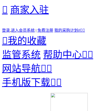

商家入驻
登录
,
进入会员系统
|
免费注册
我的采购计划
0



我的收藏
监管系统
帮助中心


网站导航


手机版下载

