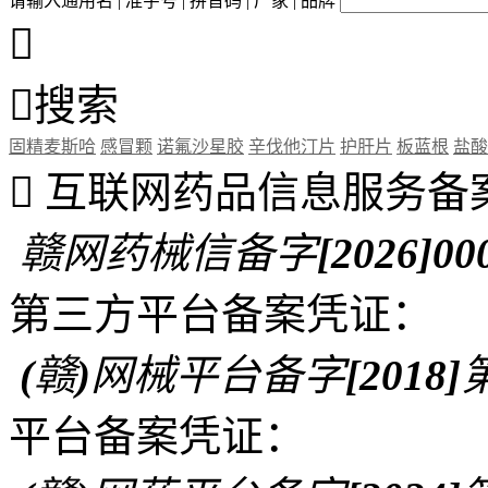
请输入通用名 | 准字号 | 拼音码 | 厂家 | 品牌


搜索
固精麦斯哈
感冒颗
诺氟沙星胶
辛伐他汀片
护肝片
板蓝根
盐酸

互联网药品信息服务备
赣网药械信备字[2026]00
第三方平台备案凭证：
(赣)网械平台备字[2018]第
平台备案凭证：