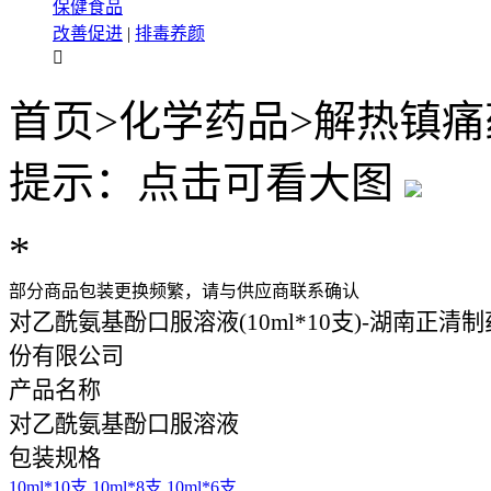
保健食品
改善促进
|
排毒养颜

首页
>
化学药品
>
解热镇痛
提示：点击可看大图
*
部分商品包装更换频繁，请与供应商联系确认
对乙酰氨基酚口服溶液(10ml*10支)-湖南正清
份有限公司
产品名称
对乙酰氨基酚口服溶液
包装规格
10ml*10支
10ml*8支
10ml*6支