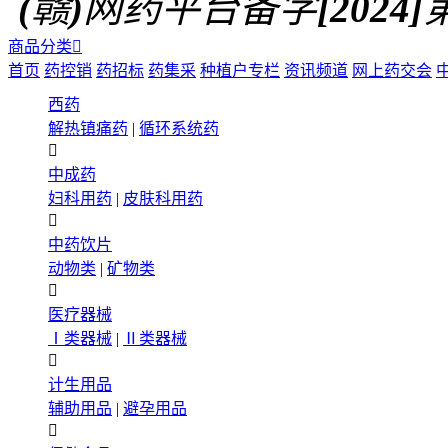
(赣)网药平台备字[2024]第0
商品分类

首页
药控销
药招标
药集采
种植户专栏
资讯频道
网上药交会
西药
解热镇痛药
|
循环系统药

中成药
妇科用药
|
皮肤科用药

中药饮片
动物类
|
矿物类

医疗器械
Ⅰ类器械
|
Ⅱ类器械

计生用品
辅助用品
|
避孕用品
