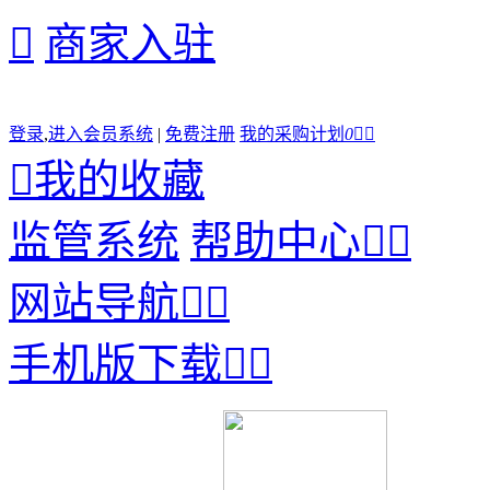

商家入驻
登录
,
进入会员系统
|
免费注册
我的采购计划
0



我的收藏
监管系统
帮助中心


网站导航


手机版下载

