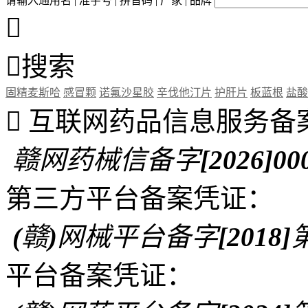
请输入通用名 | 准字号 | 拼音码 | 厂家 | 品牌


搜索
固精麦斯哈
感冒颗
诺氟沙星胶
辛伐他汀片
护肝片
板蓝根
盐酸

互联网药品信息服务备
赣网药械信备字[2026]00
第三方平台备案凭证：
(赣)网械平台备字[2018]第
平台备案凭证：