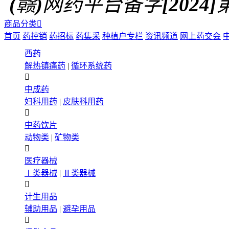
(赣)网药平台备字[2024]第0
商品分类

首页
药控销
药招标
药集采
种植户专栏
资讯频道
网上药交会
西药
解热镇痛药
|
循环系统药

中成药
妇科用药
|
皮肤科用药

中药饮片
动物类
|
矿物类

医疗器械
Ⅰ类器械
|
Ⅱ类器械

计生用品
辅助用品
|
避孕用品
