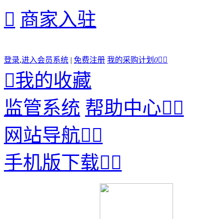

商家入驻
登录
,
进入会员系统
|
免费注册
我的采购计划
0



我的收藏
监管系统
帮助中心


网站导航


手机版下载

