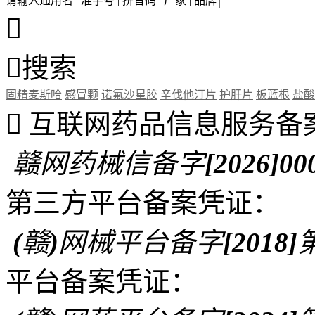
请输入通用名 | 准字号 | 拼音码 | 厂家 | 品牌


搜索
固精麦斯哈
感冒颗
诺氟沙星胶
辛伐他汀片
护肝片
板蓝根
盐酸

互联网药品信息服务备
赣网药械信备字[2026]00
第三方平台备案凭证：
(赣)网械平台备字[2018]第
平台备案凭证：