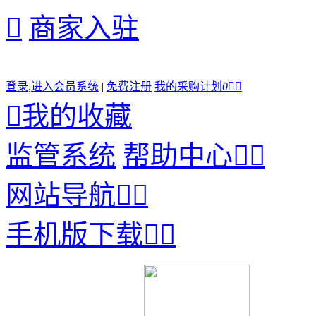

商家入驻
登录
,
进入会员系统
|
免费注册
我的采购计划
0



我的收藏
监管系统
帮助中心


网站导航


手机版下载

