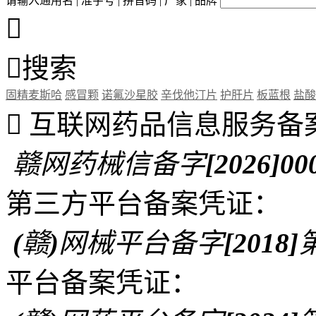
请输入通用名 | 准字号 | 拼音码 | 厂家 | 品牌


搜索
固精麦斯哈
感冒颗
诺氟沙星胶
辛伐他汀片
护肝片
板蓝根
盐酸

互联网药品信息服务备
赣网药械信备字[2026]00
第三方平台备案凭证：
(赣)网械平台备字[2018]第
平台备案凭证：