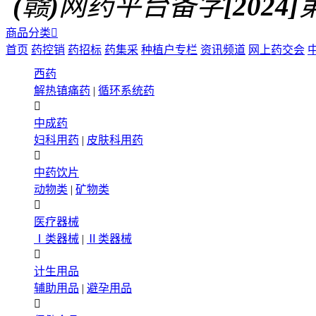
(赣)网药平台备字[2024]第0
商品分类

首页
药控销
药招标
药集采
种植户专栏
资讯频道
网上药交会
西药
解热镇痛药
|
循环系统药

中成药
妇科用药
|
皮肤科用药

中药饮片
动物类
|
矿物类

医疗器械
Ⅰ类器械
|
Ⅱ类器械

计生用品
辅助用品
|
避孕用品
