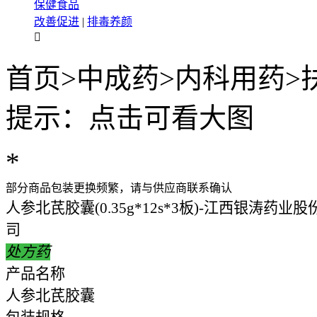
保健食品
改善促进
|
排毒养颜

首页
>
中成药
>
内科用药
>
提示：点击可看大图
*
部分商品包装更换频繁，请与供应商联系确认
人参北芪胶囊(0.35g*12s*3板)-江西银涛药业
司
处方药
产品名称
人参北芪胶囊