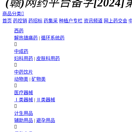
(赣)网药平台备字[2024]第0
商品分类

首页
药控销
药招标
药集采
种植户专栏
资讯频道
网上药交会
西药
解热镇痛药
|
循环系统药

中成药
妇科用药
|
皮肤科用药

中药饮片
动物类
|
矿物类

医疗器械
Ⅰ类器械
|
Ⅱ类器械

计生用品
辅助用品
|
避孕用品
