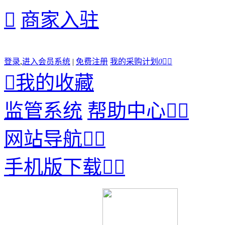

商家入驻
登录
,
进入会员系统
|
免费注册
我的采购计划
0



我的收藏
监管系统
帮助中心


网站导航


手机版下载

