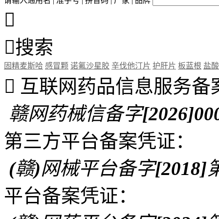
请输入通用名 | 准字号 | 拼音码 | 厂家 | 品牌


搜索
固精麦斯哈
感冒颗
诺氟沙星胶
辛伐他汀片
护肝片
板蓝根
盐酸

互联网药品信息服务备
赣网药械信备字[2026]00
第三方平台备案凭证：
(赣)网械平台备字[2018]第
平台备案凭证：