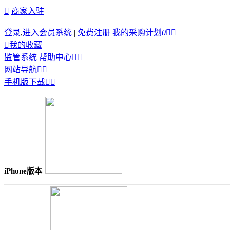

商家入驻
登录
,
进入会员系统
|
免费注册
我的采购计划
0



我的收藏
监管系统
帮助中心


网站导航


手机版下载


iPhone版本