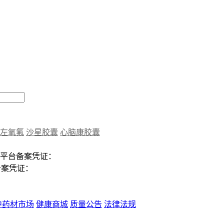
左氧氟
沙星胶囊
心脑康胶囊
平台备案凭证：
备案凭证：
中药材市场
健康商城
质量公告
法律法规