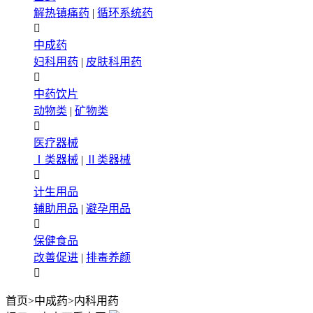
解热镇痛药
|
循环系统药

中成药
妇科用药
|
皮肤科用药

中药饮片
动物类
|
矿物类

医疗器械
Ⅰ类器械
|
Ⅱ类器械

计生用品
辅助用品
|
避孕用品

保健食品
改善促进
|
排毒养颜

首页
>
中成药
>
内科用药