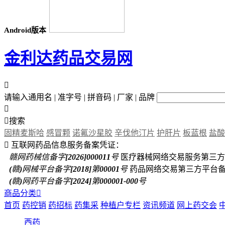
Android版本
金利达药品交易网

请输入通用名 | 准字号 | 拼音码 | 厂家 | 品牌


搜索
固精麦斯哈
感冒颗
诺氟沙星胶
辛伐他汀片
护肝片
板蓝根
盐酸

互联网药品信息服务备案凭证：
赣网药械信备字[2026]000011号
医疗器械网络交易服务第三方
(赣)网械平台备字[2018]第00001号
药品网络交易第三方平台
(赣)网药平台备字[2024]第000001-000号
商品分类

首页
药控销
药招标
药集采
种植户专栏
资讯频道
网上药交会
西药