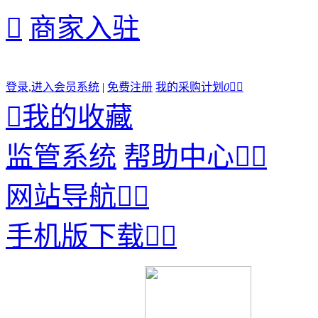

商家入驻
登录
,
进入会员系统
|
免费注册
我的采购计划
0



我的收藏
监管系统
帮助中心


网站导航


手机版下载

