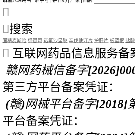
请输入通用名 | 准字号 | 拼音码 | 厂家 | 品牌


搜索
固精麦斯哈
感冒颗
诺氟沙星胶
辛伐他汀片
护肝片
板蓝根
盐酸

互联网药品信息服务备
赣网药械信备字[2026]00
第三方平台备案凭证：
(赣)网械平台备字[2018]第
平台备案凭证：