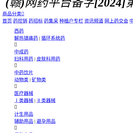
(赣)网药平台备字[2024]第0
商品分类

首页
药控销
药招标
药集采
种植户专栏
资讯频道
网上药交会
西药
解热镇痛药
|
循环系统药

中成药
妇科用药
|
皮肤科用药

中药饮片
动物类
|
矿物类

医疗器械
Ⅰ类器械
|
Ⅱ类器械

计生用品
辅助用品
|
避孕用品
