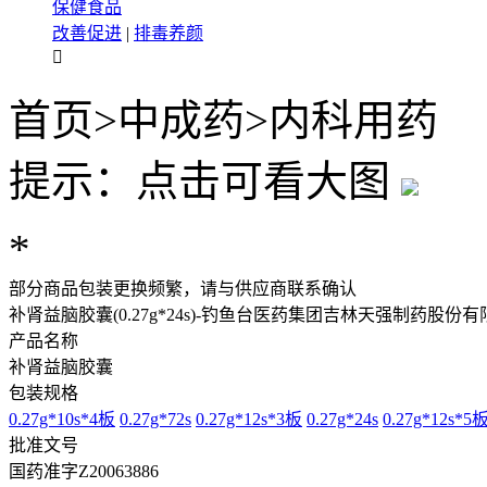
保健食品
改善促进
|
排毒养颜

首页
>
中成药
>
内科用药
提示：点击可看大图
*
部分商品包装更换频繁，请与供应商联系确认
补肾益脑胶囊(0.27g*24s)-钓鱼台医药集团吉林天强制药股份
产品名称
补肾益脑胶囊
包装规格
0.27g*10s*4板
0.27g*72s
0.27g*12s*3板
0.27g*24s
0.27g*12s*5
批准文号
国药准字Z20063886