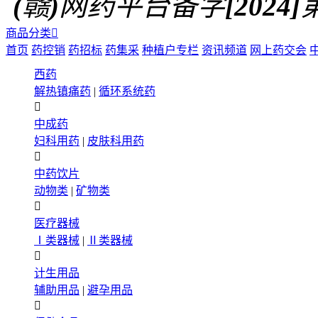
(赣)网药平台备字[2024]第0
商品分类

首页
药控销
药招标
药集采
种植户专栏
资讯频道
网上药交会
西药
解热镇痛药
|
循环系统药

中成药
妇科用药
|
皮肤科用药

中药饮片
动物类
|
矿物类

医疗器械
Ⅰ类器械
|
Ⅱ类器械

计生用品
辅助用品
|
避孕用品
