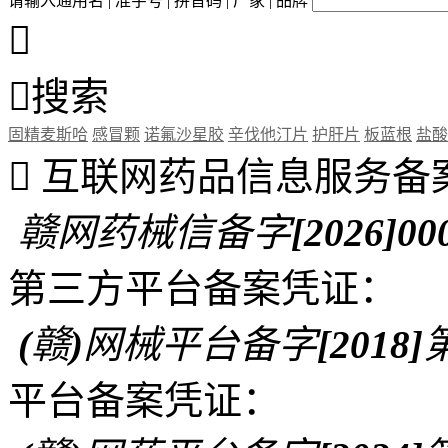
请输入通用名 | 准字号 | 拼音码 | 厂家 | 品牌


搜索
固精麦斯哈
感冒颗
诺氟沙星胶
辛伐他汀片
护肝片
板蓝根
盐酸

互联网药品信息服务备
赣网药械信备字[2026]00
第三方平台备案凭证：
(赣)网械平台备字[2018]第
平台备案凭证：