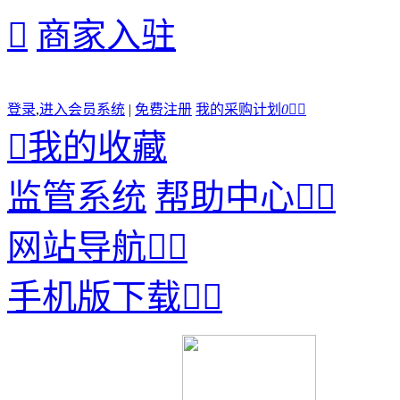

商家入驻
登录
,
进入会员系统
|
免费注册
我的采购计划
0



我的收藏
监管系统
帮助中心


网站导航


手机版下载

