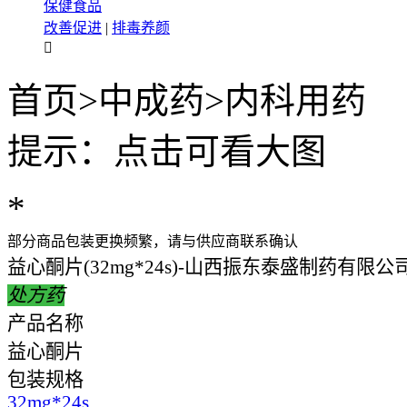
保健食品
改善促进
|
排毒养颜

首页
>
中成药
>
内科用药
提示：点击可看大图
*
部分商品包装更换频繁，请与供应商联系确认
益心酮片(32mg*24s)-山西振东泰盛制药有限公
处方药
产品名称
益心酮片
包装规格
32mg*24s