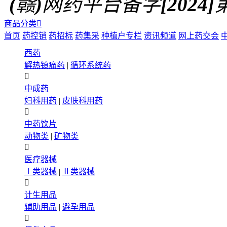
(赣)网药平台备字[2024]第0
商品分类

首页
药控销
药招标
药集采
种植户专栏
资讯频道
网上药交会
西药
解热镇痛药
|
循环系统药

中成药
妇科用药
|
皮肤科用药

中药饮片
动物类
|
矿物类

医疗器械
Ⅰ类器械
|
Ⅱ类器械

计生用品
辅助用品
|
避孕用品
