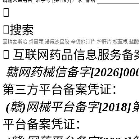
请输入通用名 | 准字号 | 拼音码 | 厂家 | 品牌


搜索
固精麦斯哈
感冒颗
诺氟沙星胶
辛伐他汀片
护肝片
板蓝根
盐酸

互联网药品信息服务备
赣网药械信备字[2026]00
第三方平台备案凭证：
(赣)网械平台备字[2018]第
平台备案凭证：