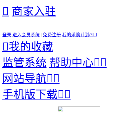

商家入驻
登录
,
进入会员系统
|
免费注册
我的采购计划
0



我的收藏
监管系统
帮助中心


网站导航


手机版下载

