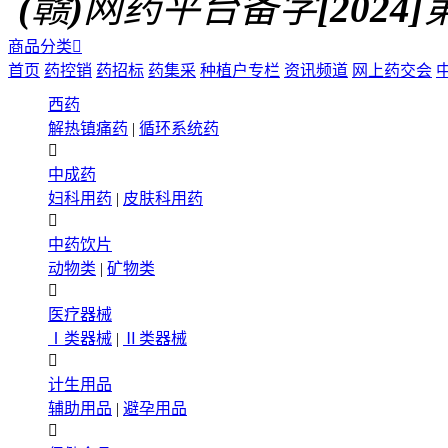
(赣)网药平台备字[2024]第0
商品分类

首页
药控销
药招标
药集采
种植户专栏
资讯频道
网上药交会
西药
解热镇痛药
|
循环系统药

中成药
妇科用药
|
皮肤科用药

中药饮片
动物类
|
矿物类

医疗器械
Ⅰ类器械
|
Ⅱ类器械

计生用品
辅助用品
|
避孕用品
