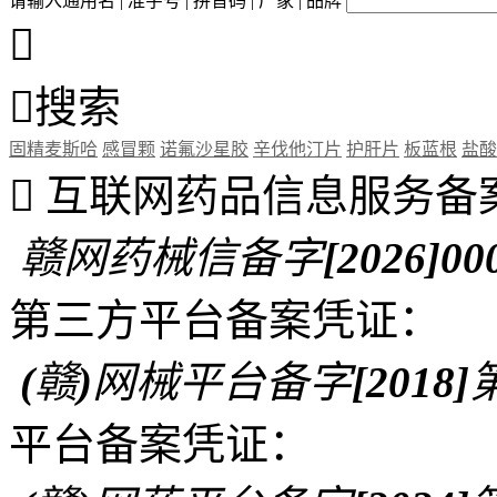
请输入通用名 | 准字号 | 拼音码 | 厂家 | 品牌


搜索
固精麦斯哈
感冒颗
诺氟沙星胶
辛伐他汀片
护肝片
板蓝根
盐酸

互联网药品信息服务备
赣网药械信备字[2026]00
第三方平台备案凭证：
(赣)网械平台备字[2018]第
平台备案凭证：