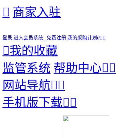

商家入驻
登录
,
进入会员系统
|
免费注册
我的采购计划
0



我的收藏
监管系统
帮助中心


网站导航


手机版下载

