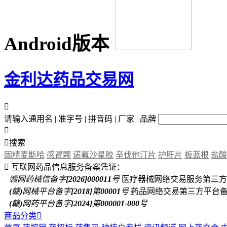
Android版本
金利达药品交易网

请输入通用名 | 准字号 | 拼音码 | 厂家 | 品牌


搜索
固精麦斯哈
感冒颗
诺氟沙星胶
辛伐他汀片
护肝片
板蓝根
盐酸

互联网药品信息服务备案凭证：
赣网药械信备字[2026]000011号
医疗器械网络交易服务第三方
(赣)网械平台备字[2018]第00001号
药品网络交易第三方平台
(赣)网药平台备字[2024]第000001-000号
商品分类
