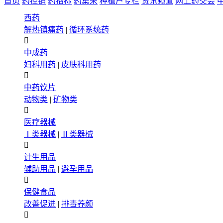
首页
药控销
药招标
药集采
种植户专栏
资讯频道
网上药交会
西药
解热镇痛药
|
循环系统药

中成药
妇科用药
|
皮肤科用药

中药饮片
动物类
|
矿物类

医疗器械
Ⅰ类器械
|
Ⅱ类器械

计生用品
辅助用品
|
避孕用品

保健食品
改善促进
|
排毒养颜
