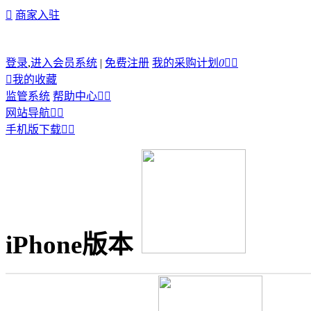

商家入驻
登录
,
进入会员系统
|
免费注册
我的采购计划
0



我的收藏
监管系统
帮助中心


网站导航


手机版下载


iPhone版本