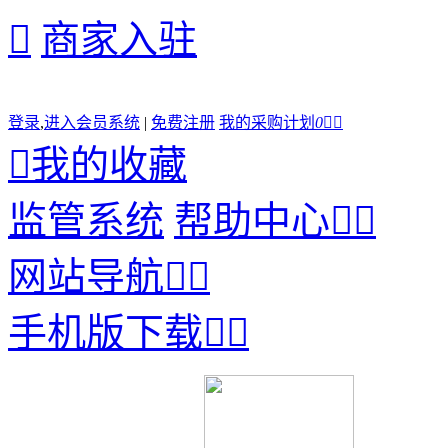

商家入驻
登录
,
进入会员系统
|
免费注册
我的采购计划
0



我的收藏
监管系统
帮助中心


网站导航


手机版下载

