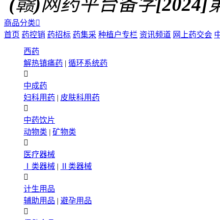
(赣)网药平台备字[2024]第0
商品分类

首页
药控销
药招标
药集采
种植户专栏
资讯频道
网上药交会
西药
解热镇痛药
|
循环系统药

中成药
妇科用药
|
皮肤科用药

中药饮片
动物类
|
矿物类

医疗器械
Ⅰ类器械
|
Ⅱ类器械

计生用品
辅助用品
|
避孕用品
