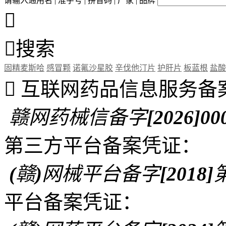
请输入通用名 | 准字号 | 拼音码 | 厂家 | 品牌


搜索
固精麦斯哈
感冒颗
诺氟沙星胶
辛伐他汀片
护肝片
板蓝根
盐酸

互联网药品信息服务备
赣网药械信备字[2026]00
第三方平台备案凭证：
(赣)网械平台备字[2018]第
平台备案凭证：