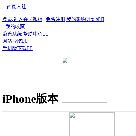

商家入驻
登录
,
进入会员系统
|
免费注册
我的采购计划
0



我的收藏
监管系统
帮助中心


网站导航


手机版下载


iPhone版本