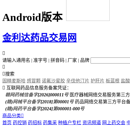
Android版本
金利达药品交易网

请输入通用名 | 准字号 | 拼音码 | 厂家 | 品牌


搜索
固精麦斯哈
感冒颗
诺氟沙星胶
辛伐他汀片
护肝片
板蓝根
盐酸

互联网药品信息服务备案凭证：
赣网药械信备字[2026]000011号
医疗器械网络交易服务第三方
(赣)网械平台备字[2018]第00001号
药品网络交易第三方平台
(赣)网药平台备字[2024]第000001-000号
商品分类

首页
药控销
药招标
药集采
种植户专栏
资讯频道
网上药交会