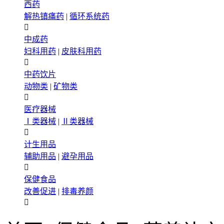
西药
解热镇痛药
|
循环系统药

中成药
妇科用药
|
皮肤科用药

中药饮片
动物类
|
矿物类

医疗器械
Ⅰ类器械
|
Ⅱ类器械

计生用品
辅助用品
|
避孕用品

保健食品
改善促进
|
排毒养颜
