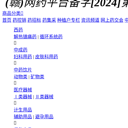
(赣)网药平台备字[2024]第0
商品分类

首页
药控销
药招标
药集采
种植户专栏
资讯频道
网上药交会
西药
解热镇痛药
|
循环系统药

中成药
妇科用药
|
皮肤科用药

中药饮片
动物类
|
矿物类

医疗器械
Ⅰ类器械
|
Ⅱ类器械

计生用品
辅助用品
|
避孕用品
