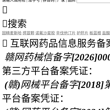
请输入通用名 | 准字号 | 拼音码 | 厂家 | 品牌


搜索
固精麦斯哈
感冒颗
诺氟沙星胶
辛伐他汀片
护肝片
板蓝根
盐酸

互联网药品信息服务备
赣网药械信备字[2026]00
第三方平台备案凭证：
(赣)网械平台备字[2018]第
平台备案凭证：