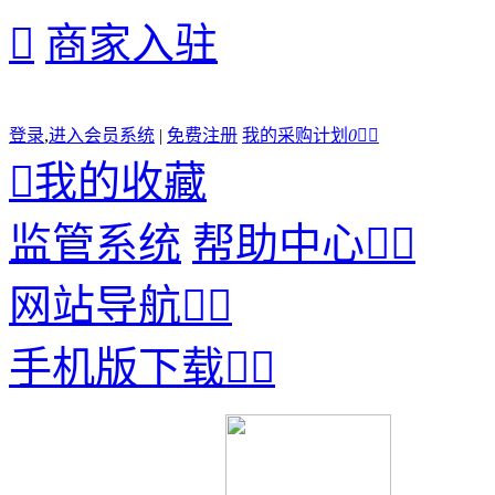

商家入驻
登录
,
进入会员系统
|
免费注册
我的采购计划
0



我的收藏
监管系统
帮助中心


网站导航


手机版下载

