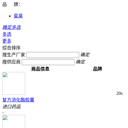
品 牌：
星昊
确定多选
多选
更多
综合排序
搜生产厂家
确定
搜供应商
确定
商品信息
品牌
20s
复方消化酶胶囊
进口药品
-