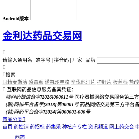
Android版本
金利达药品交易网

请输入通用名 | 准字号 | 拼音码 | 厂家 | 品牌


搜索
固精麦斯哈
感冒颗
诺氟沙星胶
辛伐他汀片
护肝片
板蓝根
盐酸

互联网药品信息服务备案凭证：
赣网药械信备字[2026]000011号
医疗器械网络交易服务第三方
(赣)网械平台备字[2018]第00001号
药品网络交易第三方平台
(赣)网药平台备字[2024]第000001-000号
商品分类

首页
药控销
药招标
药集采
种植户专栏
资讯频道
网上药交会
西药