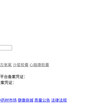
左氧氟
沙星胶囊
心脑康胶囊
平台备案凭证：
备案凭证：
中药材市场
健康商城
质量公告
法律法规