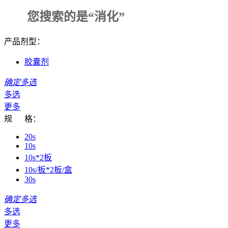
您搜索的是
“消化”
产品剂型：
胶囊剂
确定多选
多选
更多
规 格：
20s
10s
10s*2板
10s/板*2板/盒
30s
确定多选
多选
更多