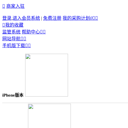

商家入驻
登录
,
进入会员系统
|
免费注册
我的采购计划
0



我的收藏
监管系统
帮助中心


网站导航


手机版下载


iPhone版本