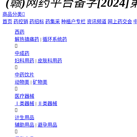
(赣)网药平台备字[2024]第0
商品分类

首页
药控销
药招标
药集采
种植户专栏
资讯频道
网上药交会
西药
解热镇痛药
|
循环系统药

中成药
妇科用药
|
皮肤科用药

中药饮片
动物类
|
矿物类

医疗器械
Ⅰ类器械
|
Ⅱ类器械

计生用品
辅助用品
|
避孕用品
