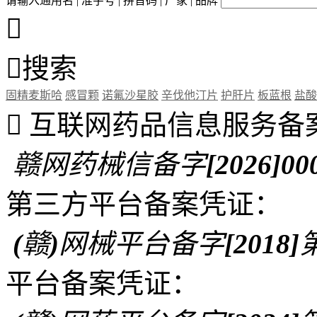
请输入通用名 | 准字号 | 拼音码 | 厂家 | 品牌


搜索
固精麦斯哈
感冒颗
诺氟沙星胶
辛伐他汀片
护肝片
板蓝根
盐酸

互联网药品信息服务备
赣网药械信备字[2026]00
第三方平台备案凭证：
(赣)网械平台备字[2018]第
平台备案凭证：