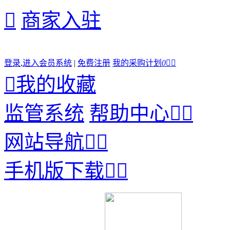

商家入驻
登录
,
进入会员系统
|
免费注册
我的采购计划
0



我的收藏
监管系统
帮助中心


网站导航


手机版下载

