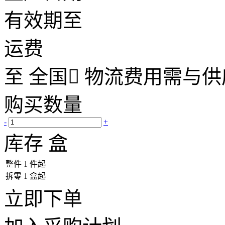
有效期至
运费
至
全国

物流费用需与供
购买数量
-
+
库存
盒
整件
1
件起
拆零
1
盒起
立即下单