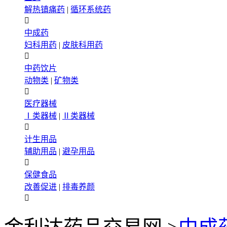
解热镇痛药
|
循环系统药

中成药
妇科用药
|
皮肤科用药

中药饮片
动物类
|
矿物类

医疗器械
Ⅰ类器械
|
Ⅱ类器械

计生用品
辅助用品
|
避孕用品

保健食品
改善促进
|
排毒养颜
