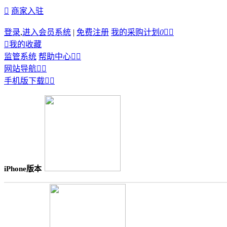

商家入驻
登录
,
进入会员系统
|
免费注册
我的采购计划
0



我的收藏
监管系统
帮助中心


网站导航


手机版下载


iPhone版本