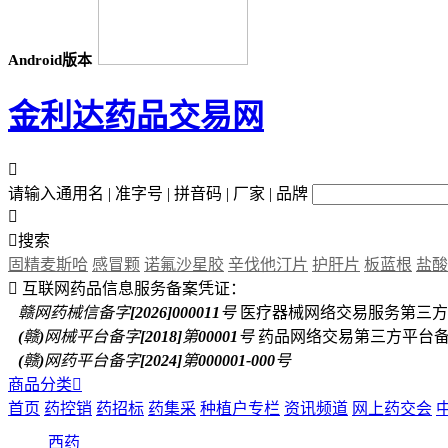
Android版本
金利达药品交易网

请输入通用名 | 准字号 | 拼音码 | 厂家 | 品牌


搜索
固精麦斯哈
感冒颗
诺氟沙星胶
辛伐他汀片
护肝片
板蓝根
盐酸

互联网药品信息服务备案凭证：
赣网药械信备字[2026]000011号
医疗器械网络交易服务第三方
(赣)网械平台备字[2018]第00001号
药品网络交易第三方平台
(赣)网药平台备字[2024]第000001-000号
商品分类

首页
药控销
药招标
药集采
种植户专栏
资讯频道
网上药交会
西药