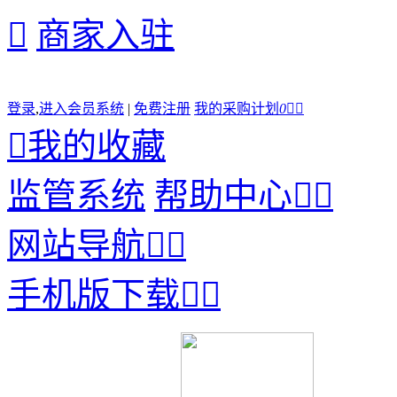

商家入驻
登录
,
进入会员系统
|
免费注册
我的采购计划
0



我的收藏
监管系统
帮助中心


网站导航


手机版下载

