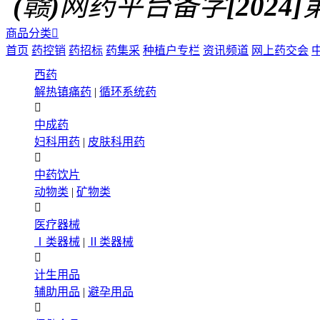
(赣)网药平台备字[2024]第0
商品分类

首页
药控销
药招标
药集采
种植户专栏
资讯频道
网上药交会
西药
解热镇痛药
|
循环系统药

中成药
妇科用药
|
皮肤科用药

中药饮片
动物类
|
矿物类

医疗器械
Ⅰ类器械
|
Ⅱ类器械

计生用品
辅助用品
|
避孕用品
