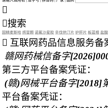
请输入通用名 | 准字号 | 拼音码 | 厂家 | 品牌


搜索
固精麦斯哈
感冒颗
诺氟沙星胶
辛伐他汀片
护肝片
板蓝根
盐酸

互联网药品信息服务备
赣网药械信备字[2026]00
第三方平台备案凭证：
(赣)网械平台备字[2018]第
平台备案凭证：