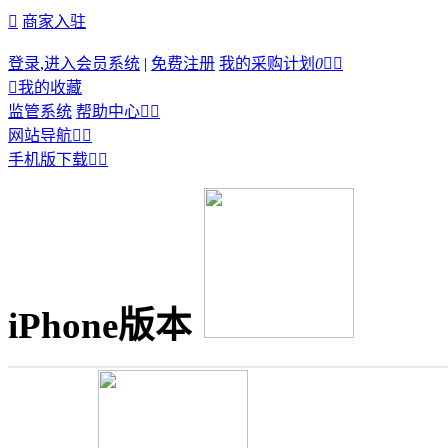

商家入驻
登录
,
进入会员系统
|
免费注册
我的采购计划
0



我的收藏
监管系统
帮助中心


网站导航


手机版下载


iPhone版本