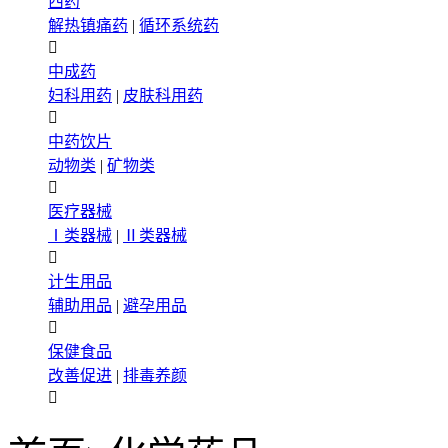
西药
解热镇痛药
|
循环系统药

中成药
妇科用药
|
皮肤科用药

中药饮片
动物类
|
矿物类

医疗器械
Ⅰ类器械
|
Ⅱ类器械

计生用品
辅助用品
|
避孕用品

保健食品
改善促进
|
排毒养颜
