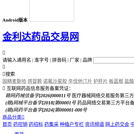
Android版本
金利达药品交易网

请输入通用名 | 准字号 | 拼音码 | 厂家 | 品牌


搜索
固精麦斯哈
感冒颗
诺氟沙星胶
辛伐他汀片
护肝片
板蓝根
盐酸

互联网药品信息服务备案凭证：
赣网药械信备字[2026]000011号
医疗器械网络交易服务第三方
(赣)网械平台备字[2018]第00001号
药品网络交易第三方平台
(赣)网药平台备字[2024]第000001-000号
商品分类

首页
药控销
药招标
药集采
种植户专栏
资讯频道
网上药交会