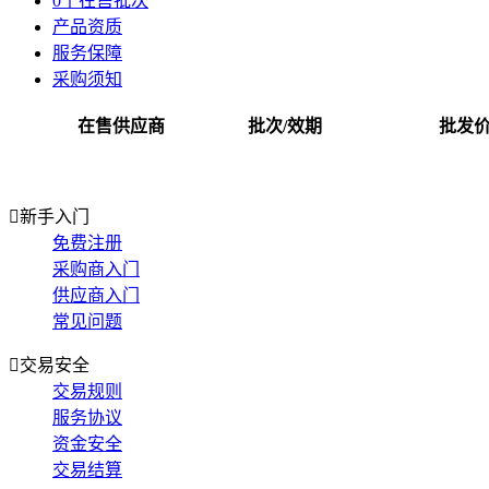
0个在售批次
产品资质
服务保障
采购须知
在售供应商
批次/效期
批发

新手入门
免费注册
采购商入门
供应商入门
常见问题

交易安全
交易规则
服务协议
资金安全
交易结算