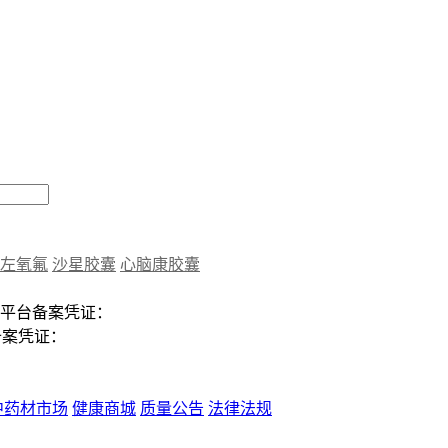
左氧氟
沙星胶囊
心脑康胶囊
平台备案凭证：
备案凭证：
中药材市场
健康商城
质量公告
法律法规