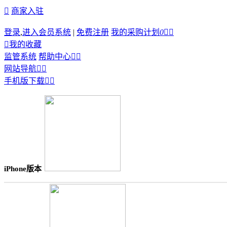

商家入驻
登录
,
进入会员系统
|
免费注册
我的采购计划
0



我的收藏
监管系统
帮助中心


网站导航


手机版下载


iPhone版本