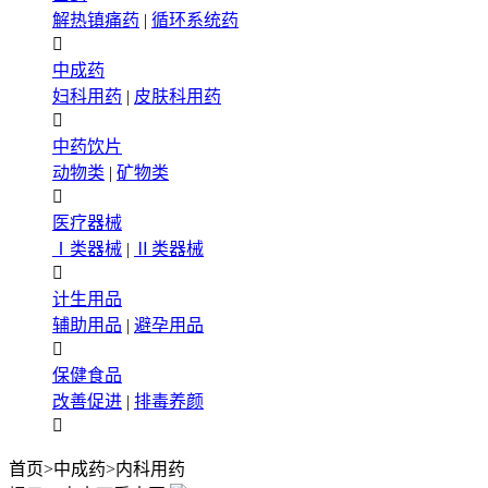
解热镇痛药
|
循环系统药

中成药
妇科用药
|
皮肤科用药

中药饮片
动物类
|
矿物类

医疗器械
Ⅰ类器械
|
Ⅱ类器械

计生用品
辅助用品
|
避孕用品

保健食品
改善促进
|
排毒养颜

首页
>
中成药
>
内科用药