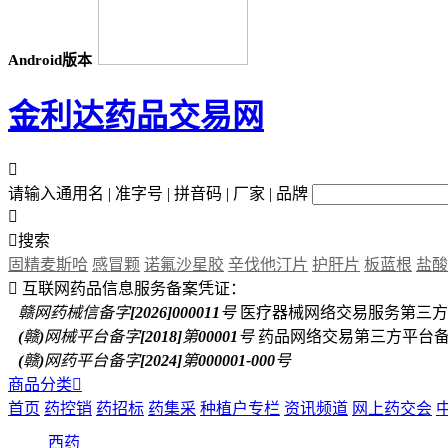
Android版本
金利达药品交易网

请输入通用名 | 准字号 | 拼音码 | 厂家 | 品牌


搜索
固精麦斯哈
感冒颗
诺氟沙星胶
辛伐他汀片
护肝片
板蓝根
盐酸

互联网药品信息服务备案凭证：
赣网药械信备字[2026]000011号
医疗器械网络交易服务第三方
(赣)网械平台备字[2018]第00001号
药品网络交易第三方平台
(赣)网药平台备字[2024]第000001-000号
商品分类

首页
药控销
药招标
药集采
种植户专栏
资讯频道
网上药交会
西药